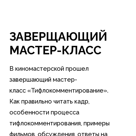
-
m
-
p
f
l
ЗАВЕРЩАЮЩИЙ
a
МАСТЕР-КЛАСС
n
В киномастерской прошел
e
завершающий мастер-
класс «Тифлокомментирование».
Как правильно читать кадр,
особенности процесса
тифлокомментирования, примеры
фильмов, обсуждения, ответы на