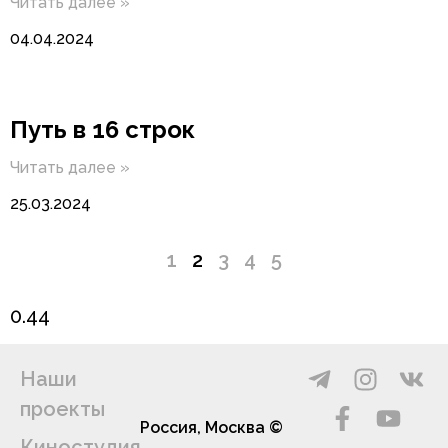
Читать далее »
04.04.2024
Путь в 16 строк
Читать далее »
25.03.2024
1
2
3
4
5
T
F
I
Y
V
Наши
e
a
n
o
k
проекты
l
c
s
u
Россия, Москва ©
Киностудия