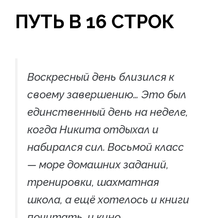
-
m
-
ПУТЬ В 16 СТРОК
p
f
l
a
Воскресный день близился к
своему завершению… Это был
n
единственный день на неделе,
e
когда Никита отдыхал и
набирался сил. Восьмой класс
— море домашних заданий,
тренировки, шахматная
школа, а ещё хотелось и книги
почитать, и кино